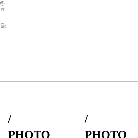
︎
︎
/
/
PHOTO
PHOTO